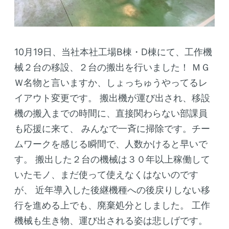
10月19日、当社本社工場B棟・D棟にて、工作機
械２台の移設、２台の搬出を行いました！
ＭＧ
Ｗ名物と言いますか、しょっちゅうやってるレ
イアウト変更です。
搬出機が運び出され、移設
機の搬入までの時間に、直接関わらない部課員
も応援に来て、
みんなで一斉に掃除です。チー
ムワークを感じる瞬間で、人数かけると早いで
す。
搬出した２台の機械は３０年以上稼働して
いたモノ、まだ使って使えなくはないのです
が、
近年導入した後継機種への後戻りしない移
行を進める上でも、廃棄処分としました。
工作
機械も生き物、運び出される姿は悲しげです。