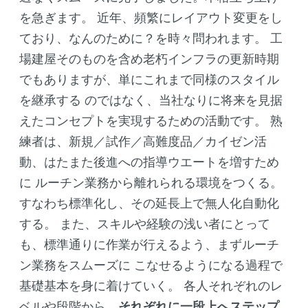
を急ぎます。
近年、頻繁にレイアウト変更をし
ており、なんのために？を時々問われます。
工
場建屋そのものを含め老朽インフラの更新時期
でもありますが、単にこれまで同様のスタイル
を継承する
のではなく、当社なりに将来を見据
えたコンセプトを実現するための活動です。
熟
練者は、新規／試作／高難度品／カイゼン活
動、はたまた後進への指導ウエートを増すため
に
ルーチン業務から離れられる環境をつくる。
すなわち標準化し、その延長上で無人化自動化
する。
また、スキルや経験の浅い者にとって
も、標準通りに作業が行えるよう、まずルーチ
ン業務をスムーズに
こなせるようになる過程で
基礎基本を身に着けていく。
各人それぞれのレ
ベルや段階から、
それぞれに一段上へステップ