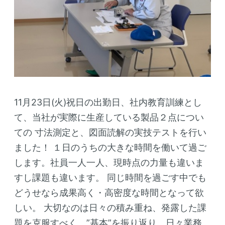
11月23日(火)祝日の出勤日、社内教育訓練とし
て、当社が実際に生産している製品２点につい
ての
寸法測定と、図面読解の実技テストを行い
ました！
１日のうちの大きな時間を働いて過ご
します。社員一人一人、現時点の力量も違いま
すし課題も違います。
同じ時間を過ごす中でも
どうせなら成果高く・高密度な時間となって欲
しい。
大切なのは日々の積み重ね、発露した課
題を克服すべく、”基本”を振り返り、日々業務