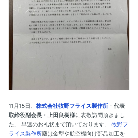
11月15日、
株式会社牧野フライス製作所
・
代表
取締役副会長・上田良樹様
に表敬訪問頂きまし
た。
早速のお礼状まで頂いております。
牧野フ
ライス製作所
殿は金型や航空機向け部品加工を