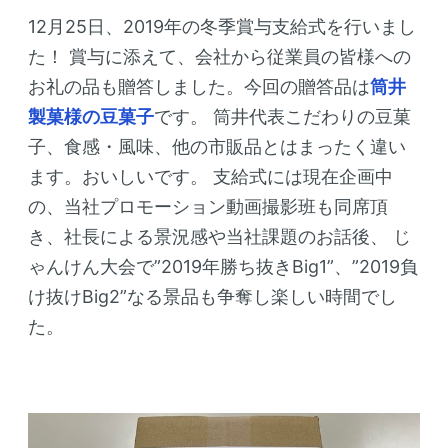
12月25日、2019年の冬季賞与支給式を行いまし
た！
賞与に添えて、会社から従業員の皆様への
お礼の品も贈答しました。今回の贈答品は
筒井
製菓様の豆菓子
です。
筒井代表こだわりの豆菓
子、食感・風味、他の市販品とはまったく違い
ます。おいしいです。
支給式には現在企画中
の、当社プロモーション動画撮影班も同席頂
き、社長による景況感や当社課題のお話後、
じ
ゃんけん大会で”2019年勝ち抜きBig1”、”2019負
け抜けBig2”なる景品も争奪し楽しい時間でし
た。